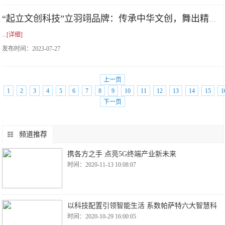
“起立文创科技”立羽翊品牌：传承中华文创，舞出精彩人生
...
[详细]
发布时间：
2023-07-27
上一页
1
2
3
4
5
6
7
8
9
10
11
12
13
14
15
1
下一页
频道推荐
携各方之手 点亮5G终端产业新未来
时间：2020-11-13 10:08:07
以科技配置引领智能生活 系数帕萨特六大智慧科
时间：2020-10-29 16:00:05