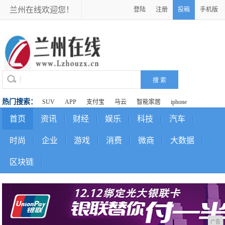
兰州在线欢迎您！
登陆
注册
投稿
手机版
热门搜索：
SUV
APP
支付宝
马云
智能家居
iphone
首页
资讯
财经
娱乐
科技
汽车
时尚
企业
游戏
消费
微商
大数据
区块链
广告