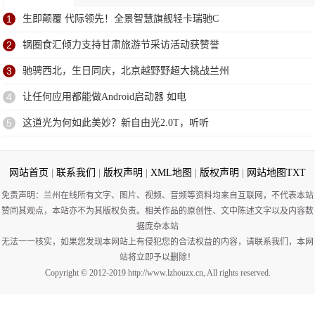
1
生即颠覆 代际领先！全景智慧旗舰轻卡瑞驰C
2
锅圈食汇倾力支持甘肃旅游节采访活动获赞誉
3
驰骋西北，生日同庆，北京越野野超大挑战兰州
4
让任何应用都能做Android启动器 如电
5
这道光为何如此美妙？新自由光2.0T，听听
网站首页
|
联系我们
|
版权声明
|
XML地图
|
版权声明
|
网站地图
TXT
免责声明：兰州在线所有文字、图片、视频、音频等资料均来自互联网，不代表本站
赞同其观点，本站亦不为其版权负责。相关作品的原创性、文中陈述文字以及内容数
据庞杂本站
无法一一核实，如果您发现本网站上有侵犯您的合法权益的内容，请联系我们，本网
站将立即予以删除！
Copyright © 2012-2019 http://www.lzhouzx.cn, All rights reserved.