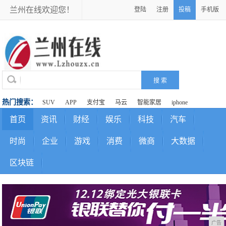
兰州在线欢迎您！
登陆
注册
投稿
手机版
热门搜索：
SUV
APP
支付宝
马云
智能家居
iphone
首页
资讯
财经
娱乐
科技
汽车
时尚
企业
游戏
消费
微商
大数据
区块链
广告