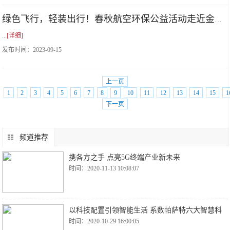
绿色飞行，轻装出行！春秋航空环保公益活动走近金城兰州
...
[详细]
发布时间：
2023-09-15
上一页
1
2
3
4
5
6
7
8
9
10
11
12
13
14
15
1
下一页
频道推荐
携各方之手 点亮5G终端产业新未来
时间：2020-11-13 10:08:07
以科技配置引领智能生活 系数帕萨特六大智慧科
时间：2020-10-29 16:00:05