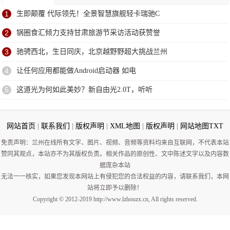
1
生即颠覆 代际领先！全景智慧旗舰轻卡瑞驰C
2
锅圈食汇倾力支持甘肃旅游节采访活动获赞誉
3
驰骋西北，生日同庆，北京越野野超大挑战兰州
4
让任何应用都能做Android启动器 如电
5
这道光为何如此美妙？新自由光2.0T，听听
网站首页
|
联系我们
|
版权声明
|
XML地图
|
版权声明
|
网站地图
TXT
免责声明：兰州在线所有文字、图片、视频、音频等资料均来自互联网，不代表本站
赞同其观点，本站亦不为其版权负责。相关作品的原创性、文中陈述文字以及内容数
据庞杂本站
无法一一核实，如果您发现本网站上有侵犯您的合法权益的内容，请联系我们，本网
站将立即予以删除！
Copyright © 2012-2019 http://www.lzhouzx.cn, All rights reserved.