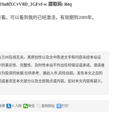
ge-03u8lXCvV8D_1GFvf-w 提取码: i6tq
ter中查看。可以看到我的已经激活，有效期到2089年。
与兰州在线无关。其原创性以及文中陈述文字和内容未经本站证
字的真实性、完整性、及时性本站不作出任何保证或承诺，请读者
为投资的依据,仅供参考，据此入市,风险自担。发布本文之目的
同或者否定本文部分以及全部观点或内容。如对本文内容有疑义，
微博
人人网
微信
复制网址
打印