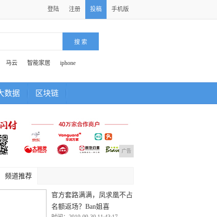
登陆
注册
投稿
手机版
马云
智能家居
iphone
大数据
区块链
广告
频道推荐
官方套路满满，凤求凰不占
名额返场？Ban姐喜