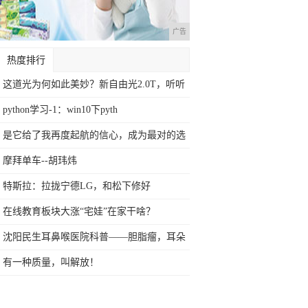
广告
热度排行
这道光为何如此美妙？新自由光2.0T，听听
python学习-1：win10下pyth
是它给了我再度起航的信心，成为最对的选
择
摩拜单车--胡玮炜
特斯拉：拉拢宁德LG，和松下修好
在线教育板块大涨“宅娃”在家干啥？
沈阳民生耳鼻喉医院科普——胆脂瘤，耳朵
里的
有一种质量，叫解放！