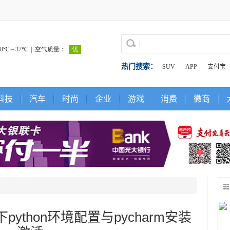
热门搜索：
SUV
APP
支付宝
科技
汽车
时尚
企业
游戏
消费
微商
0下python环境配置与pycharm安装