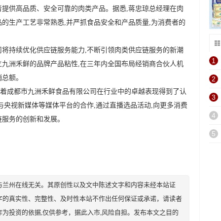
者提供高品质、安全可靠的肉类产品。据悉,蒋忠琼总经理在肉
品的生产工艺非常熟悉,并严抓食品安全和产品质量,为消费者的
司将持续优化供应链服务能力,不断引领肉类供应链服务的新潮
1
立九洲禾鲜的品牌产品粘性,在三年内全国布局经销商合伙人机
销总额。
2
着成都市九洲禾鲜食品有限公司在行业中的卓越表现得到了认
3
与央视新媒体等媒体平台的合作,通过直播选品活动,向更多消费
4
链服务的创新和发展。
5
与兰州在线无关。其原创性以及文中陈述文字和内容未经本站证
字的真实性、完整性、及时性本站不作出任何保证或承诺，请读者
为投资的依据,仅供参考，据此入市,风险自担。发布本文之目的