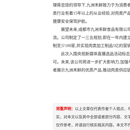
理蒋忠琼的领导下,九洲禾鲜致力于为消费
类行业有着15年以上的从业经验,对肉类产
健康安全保驾护航。
展望未来,成都市九洲禾鲜食品有限公
流。公司制定了一三五规划,即在一年内建
制至少100家,并实现肉类加工制品5亿的营
此次入围央视新媒体直播选品活动标志
可。未来,该公司将进一步扩大影响力,加强
者展示九洲禾鲜的优质产品,推动肉类供应
郑重声明：
以上文章仅代表作者个人观点，
实，对本文以及其中全部或者部分内容、文
仅作参考，并请自行核实相关内容。本文不作