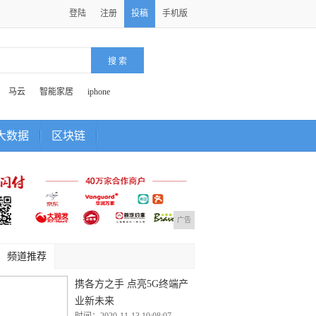
登陆
注册
投稿
手机版
马云
智能家居
iphone
大数据
区块链
广告
频道推荐
携各方之手 点亮5G终端产
业新未来