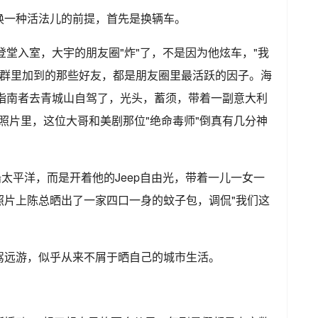
换一种活法儿的前提，首先是换辆车。
登堂入室，大宇的朋友圈"炸"了，不是因为他炫车，"我
车友群里加到的那些好友，都是朋友圈里最活跃的因子。海
p指南者去青城山自驾了，光头，蓄须，带着一副意大利
照片里，这位大哥和美剧那位"绝命毒师"倒真有几分神
船太平洋，而是开着他的Jeep自由光，带着一儿一女一
照片上陈总晒出了一家四口一身的蚊子包，调侃"我们这
驾远游，似乎从来不屑于晒自己的城市生活。