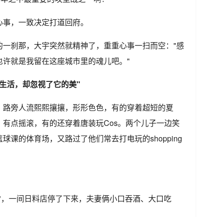
心事，一致决定打道回府。
的一刹那，大宇突然就精神了，重重心事一扫而空："感
也许就是我留在这座城市里的魂儿吧。"
生活，却忽视了它的美"
，路旁人流熙熙攘攘，形形色色，有的穿着超短的夏
有点摇滚，有的还穿着唐装玩Cos。两个儿子一边笑
课的体育场，又路过了他们常去打电玩的shopping
"，一间日料店停了下来，夫妻俩小口吞酒、大口吃