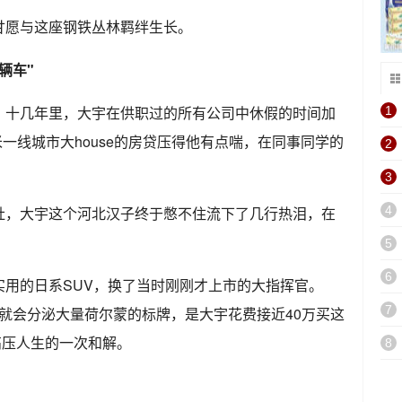
甘愿与这座钢铁丛林羁绊生长。
辆车"
，十几年里，大宇在供职过的所有公司中休假的时间加
1
米一线城市大house的房贷压得他有点喘，在同事同学的
2
3
肚，大宇这个河北汉子终于憋不住流下了几行热泪，在
4
5
6
实用的日系SUV，换了当时刚刚才上市的大指挥官。
7
人看见就会分泌大量荷尔蒙的标牌，是大宇花费接近40万买这
高压人生的一次和解。
8