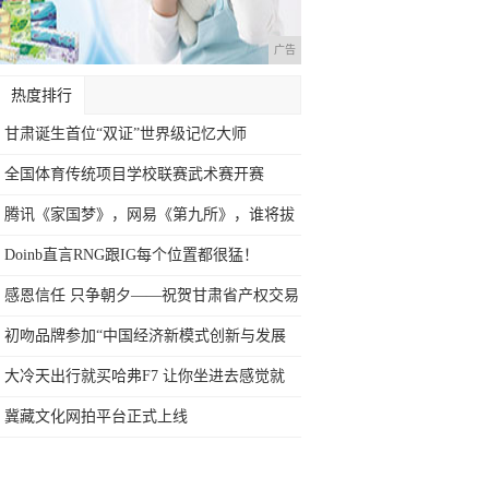
广告
热度排行
甘肃诞生首位“双证”世界级记忆大师
全国体育传统项目学校联赛武术赛开赛
腾讯《家国梦》，网易《第九所》，谁将拔
得献
Doinb直言RNG跟IG每个位置都很猛！
感恩信任 只争朝夕——祝贺甘肃省产权交易
所
初吻品牌参加“中国经济新模式创新与发展
峰会
大冷天出行就买哈弗F7 让你坐进去感觉就
像
冀藏文化网拍平台正式上线