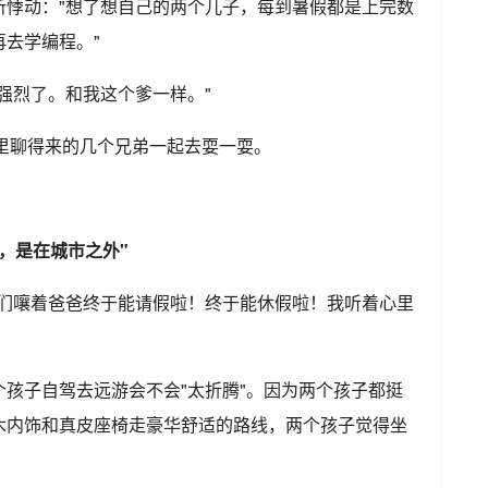
所悸动："想了想自己的两个儿子，每到暑假都是上完数
去学编程。"
强烈了。和我这个爹一样。"
群里聊得来的几个兄弟一起去耍一耍。
，是在城市之外"
他们嚷着爸爸终于能请假啦！终于能休假啦！我听着心里
孩子自驾去远游会不会"太折腾"。因为两个孩子都挺
木内饰和真皮座椅走豪华舒适的路线，两个孩子觉得坐