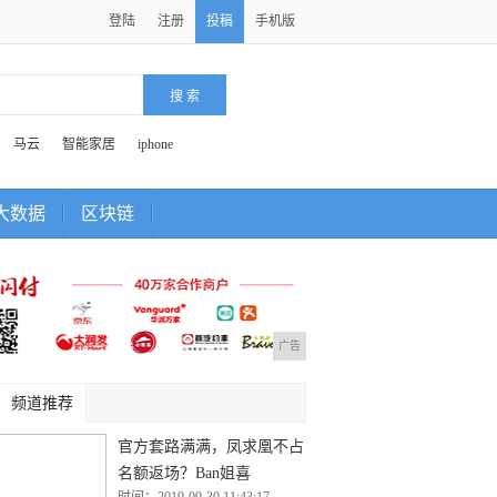
登陆
注册
投稿
手机版
马云
智能家居
iphone
大数据
区块链
广告
频道推荐
官方套路满满，凤求凰不占
名额返场？Ban姐喜