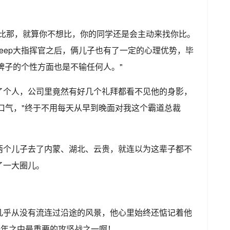
这比那，就算你不想比，你的同学还是会主动来找你比。
eep大指挥官之后，俩儿子也有了一定的心理优势，毕
个牌子的个性方面也是不输任何人。"
了个人，公司里竟然有好几个礼拜都看不见他的身影，
一口气，"终于不用每天从早到晚面对我这个霸道总裁
两个儿子去了内蒙、湖北、云贵，就连以为这辈子都不
了一大圈儿。
几乎从没有流连过沿途的风景，他心里始终还惦记着他
的一年之中最重要的攻坚战之一啊！