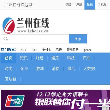
兰州在线欢迎您！
登陆
注册
投稿
手机版
热门搜索：
SUV
APP
支付宝
马云
智能家居
iphone
首页
资讯
财经
娱乐
科技
汽车
时尚
企业
游戏
消费
微商
大数据
区块链
广告