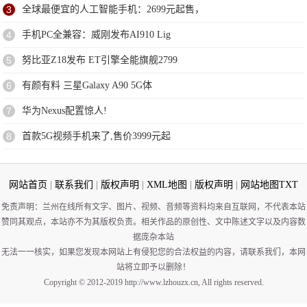
3
全球最便宜的人工智能手机：2699元起售，
4
手机PC全兼容：威刚发布AI910 Lig
5
努比亚Z18发布 ET引擎全能旗舰2799
6
有颜有料 三星Galaxy A90 5G体
7
华为Nexus配置惊人!
8
首款5G视频手机来了,售价3999元起
网站首页
|
联系我们
|
版权声明
|
XML地图
|
版权声明
|
网站地图
TXT
免责声明：兰州在线所有文字、图片、视频、音频等资料均来自互联网，不代表本站
赞同其观点，本站亦不为其版权负责。相关作品的原创性、文中陈述文字以及内容数
据庞杂本站
无法一一核实，如果您发现本网站上有侵犯您的合法权益的内容，请联系我们，本网
站将立即予以删除！
Copyright © 2012-2019 http://www.lzhouzx.cn, All rights reserved.