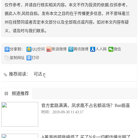
仅作参考，并请自行核实相关内容。本文不作为投资的依据,仅供参考，
据此入市,风险自担。发布本文之目的在于传播更多信息，并不意味着兰
州在线赞同或者否定本文部分以及全部观点或内容。如对本文内容有疑
义，请及时与我们联系。
分享到：
QQ空间
新浪微博
腾讯微博
人人网
微信
复制网址
打印
推荐阅读：
可达
频道推荐
官方套路满满，凤求凰不占名额返场？Ban姐喜
时间：2019-09-30 11:43:17
A黑游戏把我搞烦了 买了N卡一切都仿佛光明了