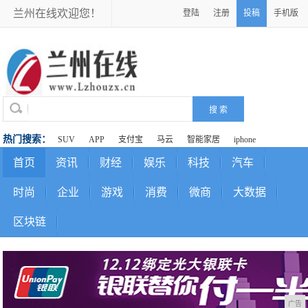
兰州在线欢迎您！
登陆
注册
投稿
手机版
热门搜索：
SUV
APP
支付宝
马云
智能家居
iphone
首页
资讯
财经
娱乐
科技
汽车
时尚
企业
游戏
消费
微商
大数据
区块链
广告