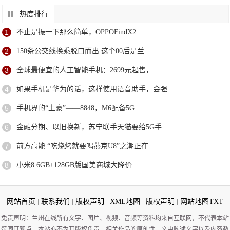
热度排行
1
不止是振一下那么简单，OPPOFindX2
2
150条公交线换乘脱口而出 这个00后是兰
3
全球最便宜的人工智能手机：2699元起售，
4
如果手机是华为的话，这样使用语音助手，会强
5
手机界的“土豪”——8848，M6配备5G
6
金融分期、以旧换新，苏宁联手天猫要给5G手
7
前方高能 “吃烧烤就要喝燕京U8”之潮正在
8
小米8 6GB+128GB版国美商城大降价
网站首页
|
联系我们
|
版权声明
|
XML地图
|
版权声明
|
网站地图
TXT
免责声明：兰州在线所有文字、图片、视频、音频等资料均来自互联网，不代表本站
赞同其观点，本站亦不为其版权负责。相关作品的原创性、文中陈述文字以及内容数