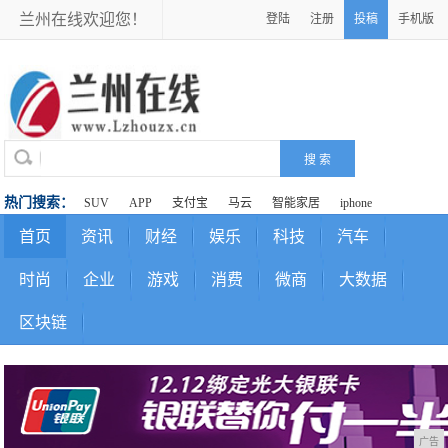
兰州在线欢迎您！
登陆
注册
投稿
手机版
热门搜索：
SUV
APP
支付宝
马云
智能家居
iphone
首页
资讯
财经
娱乐
科技
汽车
时尚
企业
游戏
消费
微商
大数据
区块链
广告