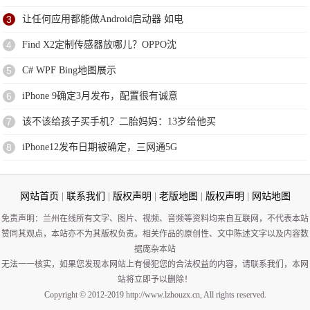
3
让任何应用都能做Android启动器 如电
4
Find X2定制传感器放哪儿？OPPO沈
5
C# WPF Bing地图展示
6
iPhone 9确定3月发布，配置很有诚意
7
该不该给孩子买手机？二胎妈妈：13岁给他买
8
iPhone12发布日期被确定，三网通5G
网站首页
|
联系我们
|
版权声明
|
老版地图
|
版权声明
|
网站地图
免责声明：兰州在线所有文字、图片、视频、音频等资料均来自互联网，不代表本站
赞同其观点，本站亦不为其版权负责。相关作品的原创性、文中陈述文字以及内容数
据庞杂本站
无法一一核实，如果您发现本网站上有侵犯您的合法权益的内容，请联系我们，本网
站将立即予以删除！
Copyright © 2012-2019 http://www.lzhouzx.cn, All rights reserved.